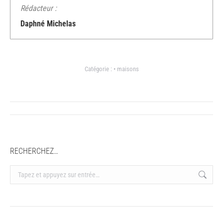
Rédacteur :
Daphné Michelas
Catégorie :
• maisons
Navigation
article
RECHERCHEZ…
Recherche
: