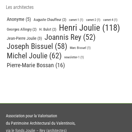
Les architectes
Anonyme
(5)
Auguste Chauffeur
(2)
carnet-1
(1)
carnet-2
(1)
carnet-4
(1)
Henri Joulie
(118)
Georges Allingry
(2)
H. Bulot
(2)
Joannis Rey
(52)
Jean-Pierre Joulie
(3)
Joseph Bissuel
(58)
Marc Bissuel
(1)
Michel Joulie
(62)
newsletter-1
(1)
Pierre-Marie Bossan
(16)
Association pour la Valorisation
du Patrimoine Architectural du Valentinois,
via le fonds Joulie – Rey (architectes)