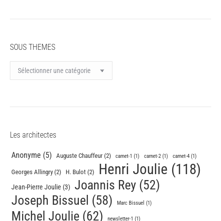
SOUS THEMES
SOUS
THEMES
Les architectes
Anonyme
(5)
Auguste Chauffeur
(2)
carnet-1
(1)
carnet-2
(1)
carnet-4
(1)
Henri Joulie
(118)
Georges Allingry
(2)
H. Bulot
(2)
Joannis Rey
(52)
Jean-Pierre Joulie
(3)
Joseph Bissuel
(58)
Marc Bissuel
(1)
Michel Joulie
(62)
newsletter-1
(1)