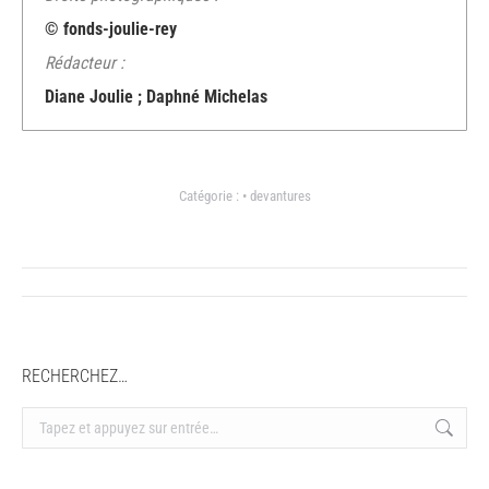
© fonds-joulie-rey
Rédacteur :
Diane Joulie ; Daphné Michelas
Catégorie :
• devantures
Navigation
article
RECHERCHEZ…
Recherche
: