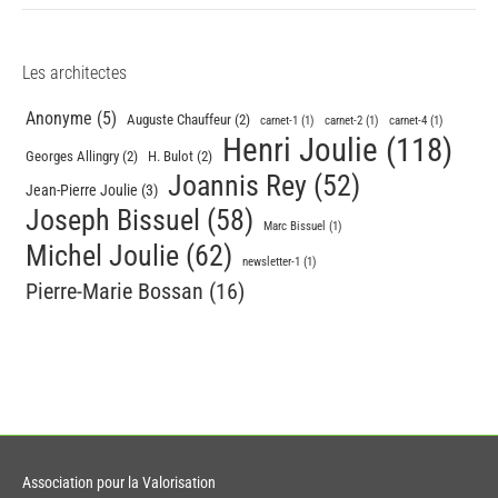
Les architectes
Anonyme
(5)
Auguste Chauffeur
(2)
carnet-1
(1)
carnet-2
(1)
carnet-4
(1)
Henri Joulie
(118)
Georges Allingry
(2)
H. Bulot
(2)
Joannis Rey
(52)
Jean-Pierre Joulie
(3)
Joseph Bissuel
(58)
Marc Bissuel
(1)
Michel Joulie
(62)
newsletter-1
(1)
Pierre-Marie Bossan
(16)
Association pour la Valorisation