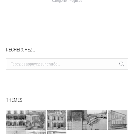
Catégorie :
• églises
Navigation
article
RECHERCHEZ…
Recherche
:
THEMES