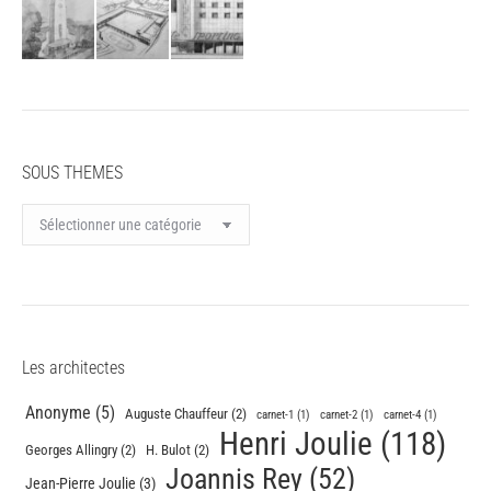
SOUS THEMES
SOUS
THEMES
Les architectes
Anonyme
(5)
Auguste Chauffeur
(2)
carnet-1
(1)
carnet-2
(1)
carnet-4
(1)
Henri Joulie
(118)
Georges Allingry
(2)
H. Bulot
(2)
Joannis Rey
(52)
Jean-Pierre Joulie
(3)