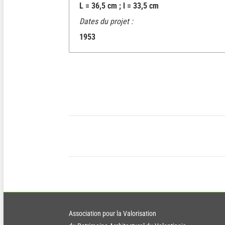
L = 36,5 cm ; l = 33,5 cm
Dates du projet :
1953
Navigation
article
Association pour la Valorisation