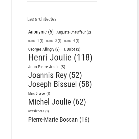
Les architectes
Anonyme
(5)
Auguste Chauffeur
(2)
carnet-1
(1)
carnet-2
(1)
carnet-4
(1)
Georges Allingry
(2)
H. Bulot
(2)
Henri Joulie
(118)
Jean-Pierre Joulie
(3)
Joannis Rey
(52)
Joseph Bissuel
(58)
Marc Bissuel
(1)
Michel Joulie
(62)
newsletter-1
(1)
Pierre-Marie Bossan
(16)