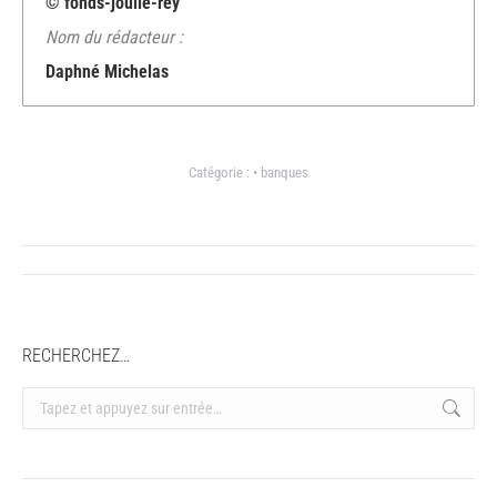
© fonds-joulie-rey
Nom du rédacteur :
Daphné Michelas
Catégorie :
• banques
Navigation
article
RECHERCHEZ…
Recherche
: