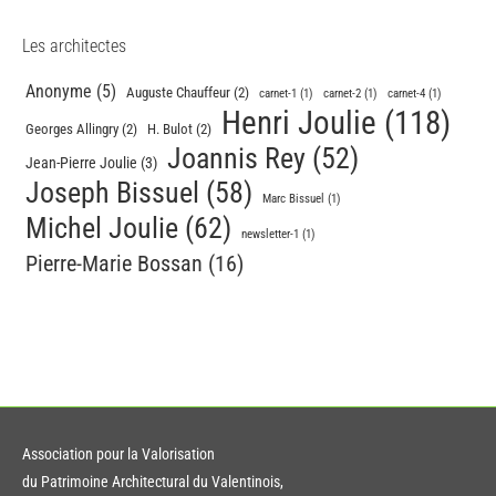
Les architectes
Anonyme
(5)
Auguste Chauffeur
(2)
carnet-1
(1)
carnet-2
(1)
carnet-4
(1)
Henri Joulie
(118)
Georges Allingry
(2)
H. Bulot
(2)
Joannis Rey
(52)
Jean-Pierre Joulie
(3)
Joseph Bissuel
(58)
Marc Bissuel
(1)
Michel Joulie
(62)
newsletter-1
(1)
Pierre-Marie Bossan
(16)
Association pour la Valorisation
du Patrimoine Architectural du Valentinois,